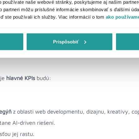
o používate naše webové stránky, poskytujeme aj našim partner
to partneri môžu príslušné informácie skombinovať s ďalšími údaj
eď ste používali ich služby. Viac informácií o tom
ako používame
čo ponúkame
Prispôsobiť
oje
hlavné KPIs
budú:
legýň
z oblasti web developmentu, dizajnu, kreatívy, co
ane AI-driven riešení.
ťou jej rastu.