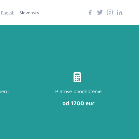
English
Slovensky
meru
Platové ohodnotenie
od 1700 eur