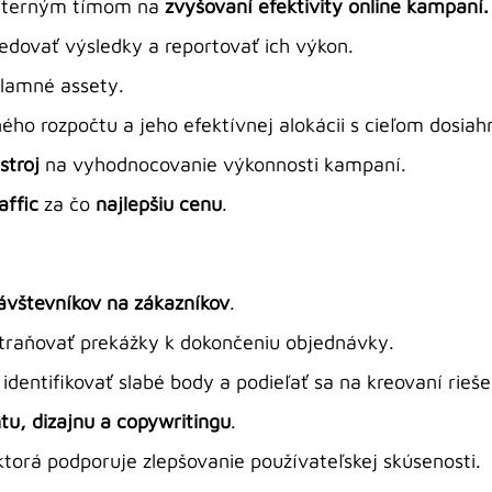
interným tímom na
zvyšovaní efektivity online kampaní.
edovať výsledky a reportovať ich výkon.
klamné assety.
o rozpočtu a jeho efektívnej alokácii s cieľom dosiahn
stroj
na vyhodnocovanie výkonnosti kampaní.
raffic
za čo
najlepšiu cenu
.
ávštevníkov na zákazníkov
.
raňovať prekážky k dokončeniu objednávky.
dentifikovať slabé body a podieľať sa na kreovaní rieše
u, dizajnu a copywritingu
.
 ktorá podporuje zlepšovanie používateľskej skúsenosti.