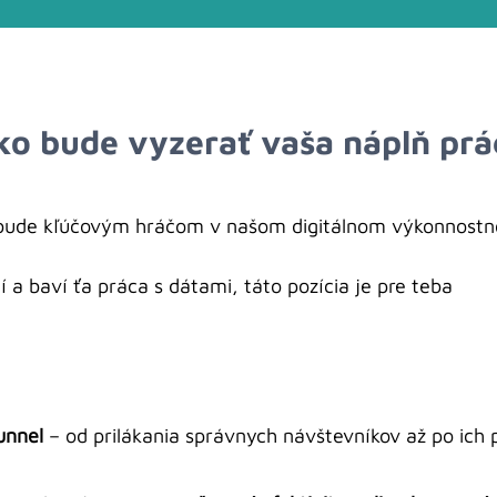
ko bude vyzerať vaša náplň prá
 bude kľúčovým hráčom v našom digitálnom výkonnostno
 a baví ťa práca s dátami, táto pozícia je pre teba
unnel
– od prilákania správnych návštevníkov až po ich