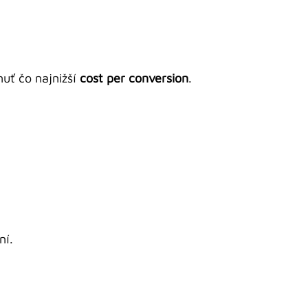
uť čo najnižší
cost per conversion
.
ní.