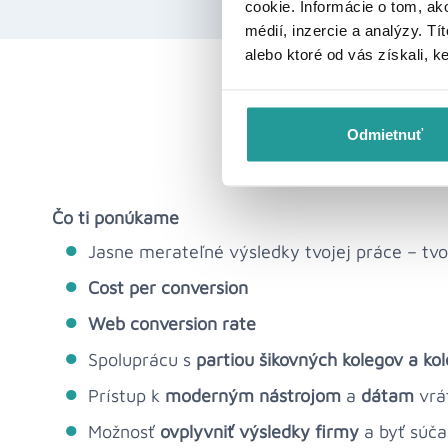
cookie. Informácie o tom, ak
médií, inzercie a analýzy. Tí
alebo ktoré od vás získali, k
Odmietnuť
Čo ti ponúkame
Jasne merateľné výsledky tvojej práce – tv
Cost per conversion
Web conversion rate
Spoluprácu s
partiou šikovných kolegov a ko
Prístup k
moderným nástrojom
a
dátam
vrát
Možnosť
ovplyvniť výsledky firmy
a byť súčas