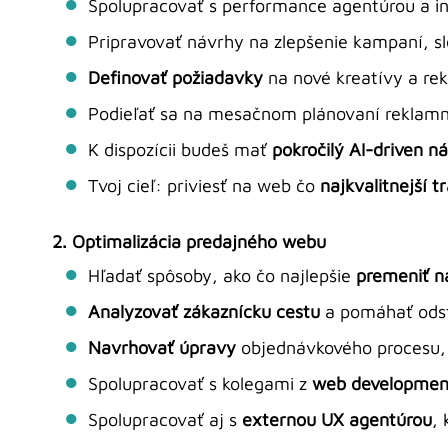
Spolupracovať s performance agentúrou a 
Pripravovať návrhy na zlepšenie kampaní, sl
Definovať požiadavky
na nové kreatívy a re
Podieľať sa na mesačnom plánovaní reklamnéh
K dispozícii budeš mať
pokročilý AI-driven ná
Tvoj cieľ: priviesť na web čo
najkvalitnejší t
2. Optimalizácia predajného webu
Hľadať spôsoby, ako čo najlepšie
premeniť n
Analyzovať zákaznícku cestu
a pomáhať odst
Navrhovať úpravy
objednávkového procesu, i
Spolupracovať s kolegami z
web development
Spolupracovať aj s
externou UX agentúrou
,