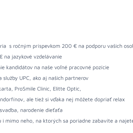
ria s ročným príspevkom 200 € na podporu vašich oso
 na jazykové vzdelávanie
 kandidátov na naše voľné pracovné pozície
služby UPC, ako aj našich partnerov
rta, ProSmile Clinic, Elitte Optic​,
dorfínov, ale tiež si vďaka nej môžete dopriať relax
- svadba, narodenie dieťaťa
u i mimo neho, na ktorých sa poriadne zabavíte a najet