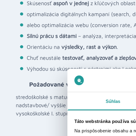
Skúsenosť
aspoň v jednej
z kľúčových oblast
optimalizácia digitálnych kampaní (search, dis
alebo optimalizácia webu (conversion rate, A
Silnú prácu s dátami
– analýza, interpretác
Orientáciu na
výsledky, rast a výkon
.
Chuť neustále
testovať, analyzovať a zlepšo
Výhodou sú skúsenosti s nástrojmi ako Look
Požadované vzdelanie
stredoškolské s maturitou
Súhlas
nadstavbové/ vyššie odborné vzdelanie
vysokoškolské I. stupňa
Táto webstránka používa sú
Na prispôsobenie obsahu a r