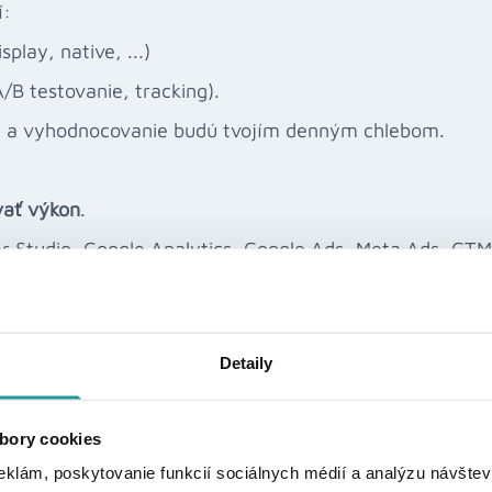
í:
play, native, ...)
/B testovanie, tracking).
ia a vyhodnocovanie budú tvojím denným chlebom.
vať výkon
.
er Studio, Google Analytics, Google Ads, Meta Ads, GT
Detaily
bory cookies
eklám, poskytovanie funkcií sociálnych médií a analýzu návšte